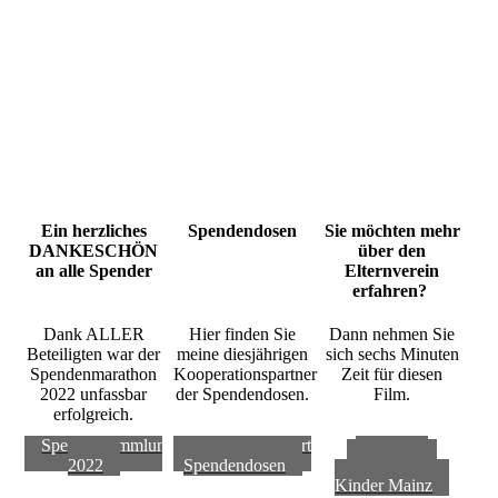
Spendendosen
Ein herzliches
Spendendosen
Sie möchten mehr
DANKESCHÖN
über den
an alle Spender
Elternverein
erfahren?
Dank ALLER
Hier finden Sie
Dann nehmen Sie
Beteiligten war der
meine diesjährigen
sich sechs Minuten
Spendenmarathon
Kooperationspartner
Zeit für diesen
2022 unfassbar
der Spendendosen.
Film.
erfolgreich.
Spendensammlung
Kooperationspartner
Stiftung
2022
Spendendosen
Krebskranke
Kinder Mainz