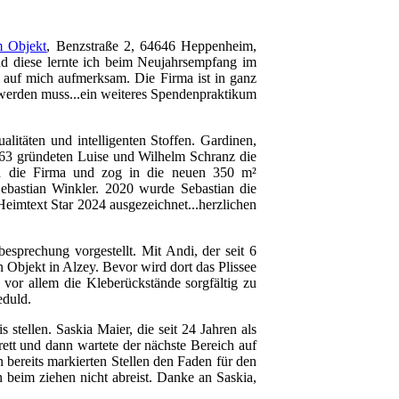
m Objekt
, Benzstraße 2, 64646 Heppenheim,
und diese lernte ich beim Neujahrsempfang im
n auf mich aufmerksam. Die Firma ist in ganz
zt werden muss...ein weiteres Spendenpraktikum
litäten und intelligenten Stoffen. Gardinen,
1963 gründeten Luise und Wilhelm Schranz die
ch die Firma und zog in die neuen 350 m²
ebastian Winkler. 2020 wurde Sebastian die
eimtext Star 2024 ausgezeichnet...herzlichen
prechung vorgestellt. Mit Andi, der seit 6
en Objekt in Alzey. Bevor wird dort das Plissee
 vor allem die Kleberückstände sorgfältig zu
eduld.
tellen. Saskia Maier, die seit 24 Jahren als
ett und dann wartete der nächste Bereich auf
 bereits markierten Stellen den Faden für den
n beim ziehen nicht abreist. Danke an Saskia,