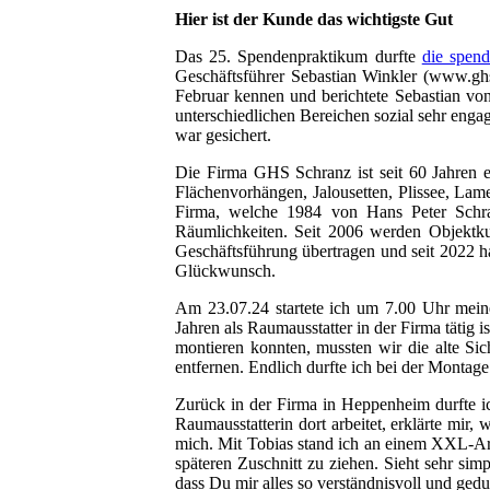
Hier ist der Kunde das wichtigste Gut
Das 25. Spendenpraktikum durfte
die spend
Geschäftsführer Sebastian Winkler (www.ghs-
Februar kennen und berichtete Sebastian von
unterschiedlichen Bereichen sozial sehr engag
war gesichert.
Die Firma GHS Schranz ist seit 60 Jahren ei
Flächenvorhängen, Jalousetten, Plissee, Lam
Firma, welche 1984 von Hans Peter Schra
Räumlichkeiten. Seit 2006 werden Objektku
Geschäftsführung übertragen und seit 2022 h
Glückwunsch.
Am 23.07.24 startete ich um 7.00 Uhr mein
Jahren als Raumausstatter in der Firma tätig i
montieren konnten, mussten wir die alte Sic
entfernen. Endlich durfte ich bei der Montage
Zurück in der Firma in Heppenheim durfte ic
Raumausstatterin dort arbeitet, erklärte mi
mich. Mit Tobias stand ich an einem XXL-Arbei
späteren Zuschnitt zu ziehen. Sieht sehr simp
dass Du mir alles so verständnisvoll und gedul