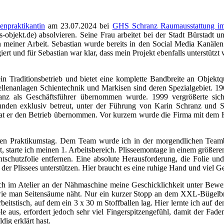
enpraktikantin
am 23.07.2024 bei
GHS Schranz Raumausstattung i
objekt.de) absolvieren. Seine Frau arbeitet bei der Stadt Bürstadt 
 meiner Arbeit. Sebastian wurde bereits in den Social Media Kanäle
iert und für Sebastian war klar, dass mein Projekt ebenfalls unterstüt
n Traditionsbetrieb und bietet eine komplette Bandbreite an Objektqua
ellenanlagen Schientechnik und Markisen sind deren Spezialgebiet. 
nz als Geschäftsführer übernommen wurde. 1999 vergrößerte si
nden exklusiv betreut, unter der Führung von Karin Schranz und S
at er den Betrieb übernommen. Vor kurzem wurde die Firma mit dem H
en Praktikumstag. Dem Team wurde ich in der morgendlichen Teambes
st, starte ich meinen 1. Arbeitsbereich. Plisseemontage in einem größer
htschutzfolie entfernen. Eine absolute Herausforderung, die Folie und
 der Plissees unterstützen. Hier braucht es eine ruhige Hand und viel G
h im Atelier an der Nähmaschine meine Geschicklichkeit unter Beweis s
r, wie man Seitensäume näht. Nur ein kurzer Stopp an dem XXL-Bügelbr
tstisch, auf dem ein 3 x 30 m Stoffballen lag. Hier lernte ich auf den
le aus, erfordert jedoch sehr viel Fingerspitzengefühl, damit der Fade
dig erklärt hast.