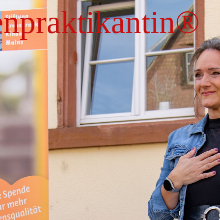
enpraktikantin
®