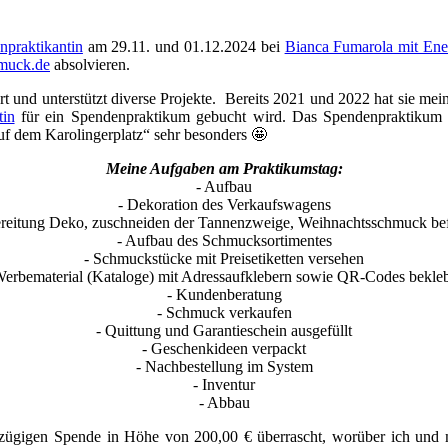
npraktikantin
am 29.11. und 01.12.2024 bei
Bianca Fumarola mit En
muck.de
absolvieren.
ert und unterstützt diverse Projekte. Bereits 2021 und 2022 hat sie me
tin
für ein Spendenpraktikum gebucht wird. Das Spendenpraktikum 
f dem Karolingerplatz“ sehr besonders 🤩
Meine Aufgaben am Praktikumstag:
- Aufbau
- Dekoration des Verkaufswagens
ereitung Deko, zuschneiden der Tannenzweige, Weihnachtsschmuck bef
- Aufbau des Schmucksortimentes
- Schmuckstücke mit Preisetiketten versehen
Werbematerial (Kataloge) mit Adressaufklebern sowie QR-Codes bekle
- Kundenberatung
- Schmuck verkaufen
- Quittung und Garantieschein ausgefüllt
- Geschenkideen verpackt
- Nachbestellung im System
- Inventur
- Abbau
zügigen Spende in Höhe von 200,00 € überrascht, worüber ich und 