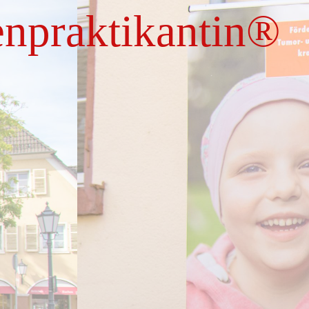
enpraktikantin
®