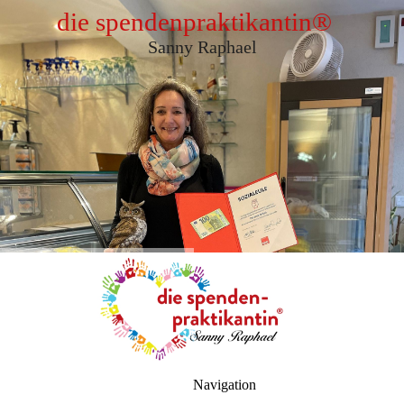
die spendenpraktikantin
®
Sanny Raphael
Navigation