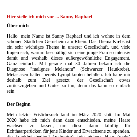
Hier stelle ich mich vor ... Sanny Raphael
Über mich
Hallo, mein Name ist Sanny Raphael und ich wohne in dem
schönen Städtchen Gernsheim am Rhein. Das Thema Krebs ist
ein sehr wichtiges Thema in unserer Gesellschaft, und viele
fragen sich, warum beschäftigt sich eine junge Frau so intensiv
damit und weshalb dieses außergewöhnliche Engagement.
Ganz einfach: Mit gerade mal 30 Jahren bekam ich die
Diagnose "malignes Melanom" (Schwarzer Hautkrebs).
Metastasen hatten bereits Lymphknoten befallen. Ich habe mir
deshalb zum Ziel gesetzt, der Gesellschaft etwas
zurückzugeben und Gutes zu tun, denn das kann so einfach
sein.
Der Beginn
Mein letzter Frisörbesuch fand im März 2020 statt. Im Mai
2020 habe ich mich dann dazu entschieden, meine Haare
wachsen zu lassen, um diese dann künftig für
Echthaarperücken für jene Kinder und Erwachsene zu spenden,
die krankheitsbedingt (zeitweise) kein eigenes Haar (mehr)