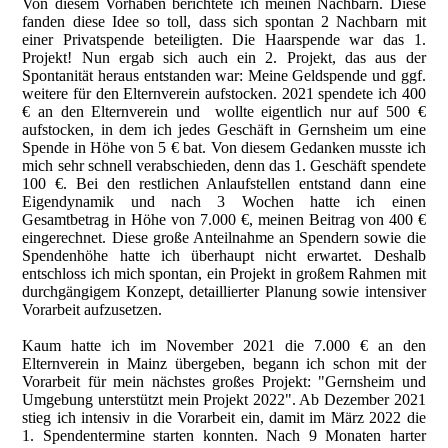
Von diesem Vorhaben berichtete ich meinen Nachbarn. Diese
fanden diese Idee so toll, dass sich spontan 2 Nachbarn mit
einer Privatspende beteiligten. Die Haarspende war das 1.
Projekt! Nun ergab sich auch ein 2. Projekt, das aus der
Spontanität heraus entstanden war: Meine Geldspende und ggf.
weitere für den Elternverein aufstocken. 2021 spendete ich 400
€ an den Elternverein und wollte eigentlich nur auf 500 €
aufstocken, in dem ich jedes Geschäft in Gernsheim um eine
Spende in Höhe von 5 € bat. Von diesem Gedanken musste ich
mich sehr schnell verabschieden, denn das 1. Geschäft spendete
100 €. Bei den restlichen Anlaufstellen entstand dann eine
Eigendynamik und nach 3 Wochen hatte ich einen
Gesamtbetrag in Höhe von 7.000 €, meinen Beitrag von 400 €
eingerechnet. Diese große Anteilnahme an Spendern sowie die
Spendenhöhe hatte ich überhaupt nicht erwartet. Deshalb
entschloss ich mich spontan, ein Projekt in großem Rahmen mit
durchgängigem Konzept, detaillierter Planung sowie intensiver
Vorarbeit aufzusetzen.
Kaum hatte ich im November 2021 die 7.000 € an den
Elternverein in Mainz übergeben, begann ich schon mit der
Vorarbeit für mein nächstes großes Projekt: "Gernsheim und
Umgebung unterstützt mein Projekt 2022". Ab Dezember 2021
stieg ich intensiv in die Vorarbeit ein, damit im März 2022 die
1. Spendentermine starten konnten. Nach 9 Monaten harter